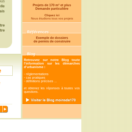
us
Projets de 170 m² et plus
lle
Demande particulière
ais
Cliquez ici
Nous étudions tous vos projets
tre
tre
Exemple de dossiers
de permis de construire
Retrouvez sur notre Blog toute
l'information sur les démarches
d'urbanisme :
e
- réglementations
- cas pratiques
- définitions précises ...
et obtenez les réponses à toutes vos
questions.