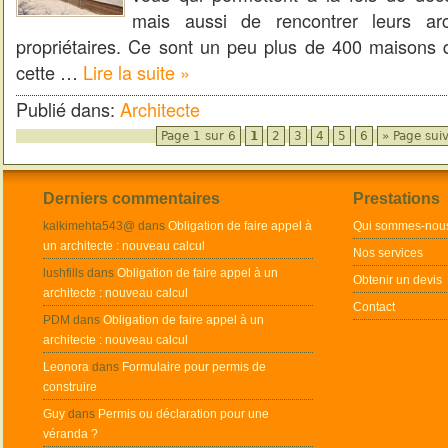
mais aussi de rencontrer leurs arc
propriétaires. Ce sont un peu plus de 400 maisons 
cette …
Lire la suite »
Publié dans:
Architecte
Page 1 sur 6
1
2
3
4
5
6
» Page sui
Derniers commentaires
Prestations
kalkimehta543@ dans
Obligation de faire appel à
Qui sommes-nou
un architecte : nouveau calcul
Nos services
lushfills dans
Obligation de faire appel à un
Obtenir un devis
architecte : nouveau calcul
Contact
PDM dans
Obligation de faire appel à un
architecte : nouveau calcul
Leonora
dans
Formulaire pour permis de
construire
Guy
dans
Permis ou déclaration pour une
véranda ?