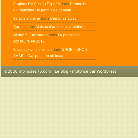
Paginas De Casino EspañA
dans
Démarche
d’urbanisme : le permis de démolir
freispiele online
dans
L’emprise au sol
Carmel
dans
Maison d’architecte à visiter
casino 5 Euro klarna
dans
Le permis de
construire en 2012
Blackjack online seiten
dans
SHOB – SHON –
SHAB – Cas pratique en images
©2026 moinsde170.com | Le Blog - motorisé par
Wordpress