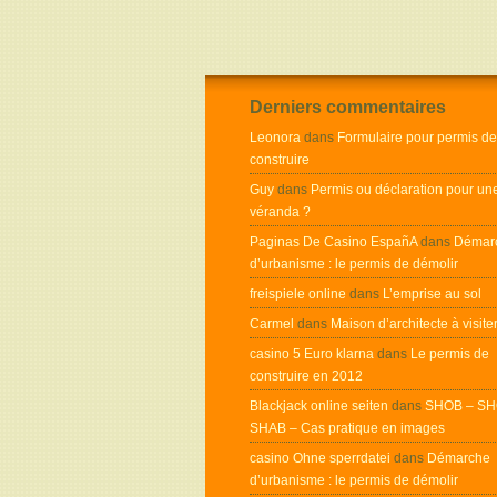
Derniers commentaires
Leonora
dans
Formulaire pour permis de
construire
Guy
dans
Permis ou déclaration pour un
véranda ?
Paginas De Casino EspañA
dans
Démar
d’urbanisme : le permis de démolir
freispiele online
dans
L’emprise au sol
Carmel
dans
Maison d’architecte à visite
casino 5 Euro klarna
dans
Le permis de
construire en 2012
Blackjack online seiten
dans
SHOB – SH
SHAB – Cas pratique en images
casino Ohne sperrdatei
dans
Démarche
d’urbanisme : le permis de démolir