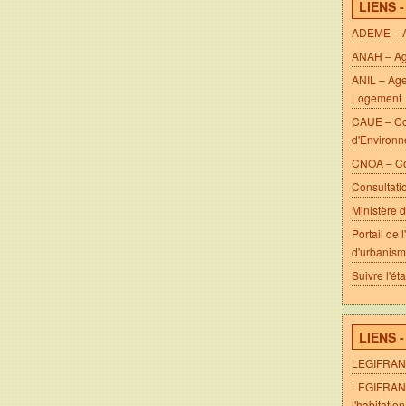
LIENS 
ADEME – Ag
ANAH – Age
ANIL – Age
Logement
CAUE – Con
d'Environ
CNOA – Con
Consultati
Ministère d
Portail de 
d'urbanis
Suivre l'ét
LIENS 
LEGIFRANC
LEGIFRANCE
l'habitation