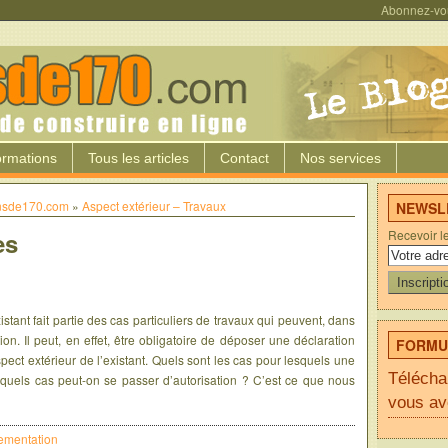
Abonnez-vo
ormations
Tous les articles
Contact
Nos services
insde170.com
»
Aspect extérieur – Travaux
NEWSLE
es
Recevoir l
tant fait partie des cas particuliers de travaux qui peuvent, dans
ion. Il peut, en effet, être obligatoire de déposer une déclaration
FORMUL
pect extérieur de l’existant. Quels sont les cas pour lesquels une
Télécha
s quels cas peut-on se passer d’autorisation ? C’est ce que nous
vous av
ementation