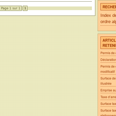
RECHE
Page 1 sur 1
1
Index d
ordre a
ARTICL
RETEN
Permis de 
Déclaratio
Permis de 
modificatif
Surface de
illustrée
Emprise au 
Taxe d’am
Surface ta
Surface tax
stationnem