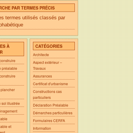
RCHE PAR TERMES PRÉCIS
es termes utilisés classés par
lphabétique
ES À
CATÉGORIES
IR
Architecte
construire
Aspect extérieur –
n préalable
Travaux
construire
Assurances
Certificat d'urbanisme
 plancher
Constructions cas
particuliers
sol illustrée
Déclaration Préalable
énagement
Démarches particulières
xable
Formulaires CERFA
able et
Information
ent