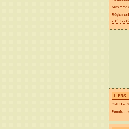
Architecte 
Réglement
thermique
LIENS 
CNDB – Com
Permis de 