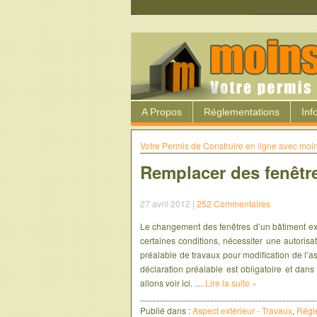
A Propos
Réglementations
Inf
Votre Permis de Construire en ligne avec mo
Remplacer des fenêtr
27 avril 2012 |
252 Commentaires
Le changement des fenêtres d’un bâtiment exis
certaines conditions, nécessiter une autorisat
préalable de travaux pour modification de l’as
déclaration préalable est obligatoire et dan
allons voir ici. …
Lire la suite »
Publié dans :
Aspect extérieur - Travaux
,
Régl