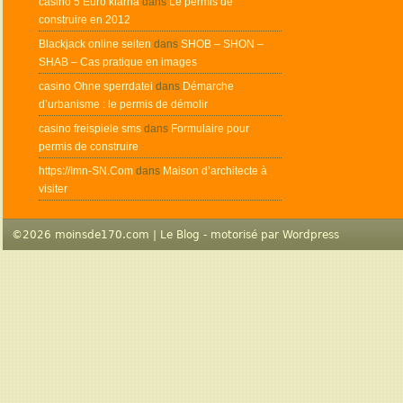
casino 5 Euro klarna
dans
Le permis de
construire en 2012
Blackjack online seiten
dans
SHOB – SHON –
SHAB – Cas pratique en images
casino Ohne sperrdatei
dans
Démarche
d’urbanisme : le permis de démolir
casino freispiele sms
dans
Formulaire pour
permis de construire
https://Imn-SN.Com
dans
Maison d’architecte à
visiter
©2026 moinsde170.com | Le Blog - motorisé par
Wordpress