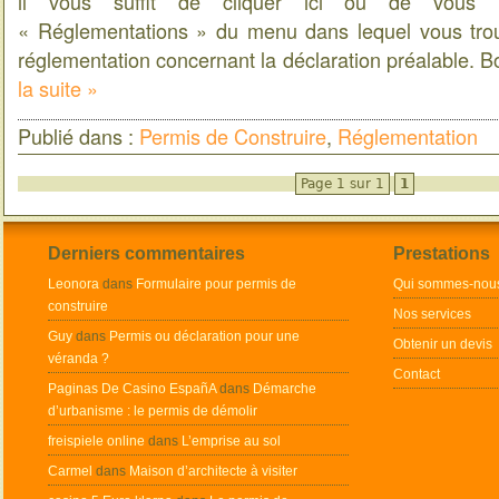
il vous suffit de cliquer ici ou de vous r
« Réglementations » du menu dans lequel vous trou
réglementation concernant la déclaration préalable. 
la suite »
Publié dans :
Permis de Construire
,
Réglementation
Page 1 sur 1
1
Derniers commentaires
Prestations
Leonora
dans
Formulaire pour permis de
Qui sommes-nou
construire
Nos services
Guy
dans
Permis ou déclaration pour une
Obtenir un devis
véranda ?
Contact
Paginas De Casino EspañA
dans
Démarche
d’urbanisme : le permis de démolir
freispiele online
dans
L’emprise au sol
Carmel
dans
Maison d’architecte à visiter