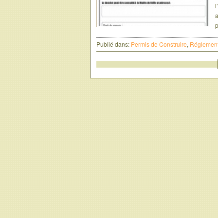
l
a
Publié dans:
Permis de Construire
,
Réglement