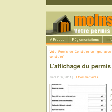
A Propos
Réglementations
Inf
Votre Permis de Construire en ligne ave
construire"
L’affichage du permis
mars 26th, 2011 |
31 Commentaires
L
m
p
q
l
d