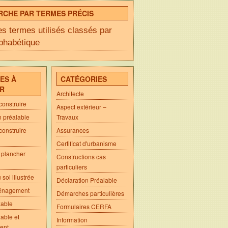
RCHE PAR TERMES PRÉCIS
es termes utilisés classés par
lphabétique
ES À
CATÉGORIES
IR
Architecte
construire
Aspect extérieur –
n préalable
Travaux
construire
Assurances
Certificat d'urbanisme
 plancher
Constructions cas
particuliers
sol illustrée
Déclaration Préalable
énagement
Démarches particulières
xable
Formulaires CERFA
able et
Information
ent