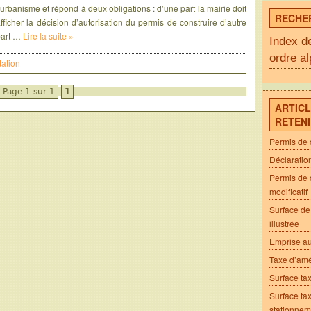
’urbanisme et répond à deux obligations : d’une part la mairie doit
RECHE
fficher la décision d’autorisation du permis de construire d’autre
part …
Lire la suite »
Index d
ordre a
ation
Page 1 sur 1
1
ARTICL
RETEN
Permis de 
Déclaratio
Permis de 
modificatif
Surface de
illustrée
Emprise au 
Taxe d’am
Surface ta
Surface tax
stationnem