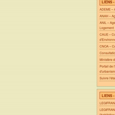
LIENS 
ADEME – Ag
ANAH – Age
ANIL – Age
Logement
CAUE – Con
d'Environ
CNOA – Con
Consultati
Ministère d
Portail de 
d'urbanis
Suivre l'ét
LIENS 
LEGIFRANC
LEGIFRANCE
l'habitation