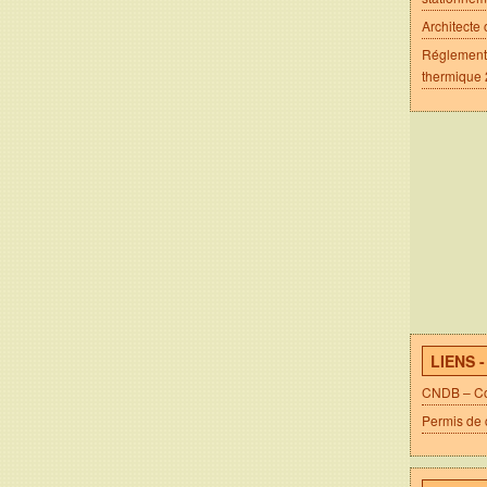
Architecte 
Réglement
thermique
LIENS 
CNDB – Com
Permis de 