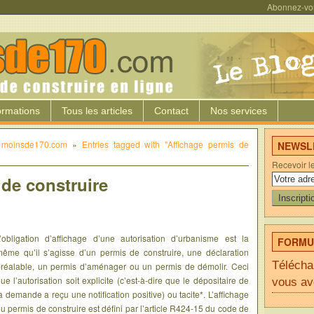
Abonnez-vo
ormations
Tous les articles
Contact
Nos services
c moinsde170.com
»
Entries tagged with "Affichage permis de
NEWSLE
Recevoir l
 de construire
’obligation d’affichage d’une autorisation d’urbanisme est la
FORMUL
ême qu’il s’agisse d’un permis de construire, une déclaration
Télécha
réalable, un permis d’aménager ou un permis de démolir. Ceci
ue l’autorisation soit explicite (c’est-à-dire que le dépositaire de
vous av
a demande a reçu une notification positive) ou tacite*. L’affichage
u permis de construire est défini par l’article R424-15 du code de