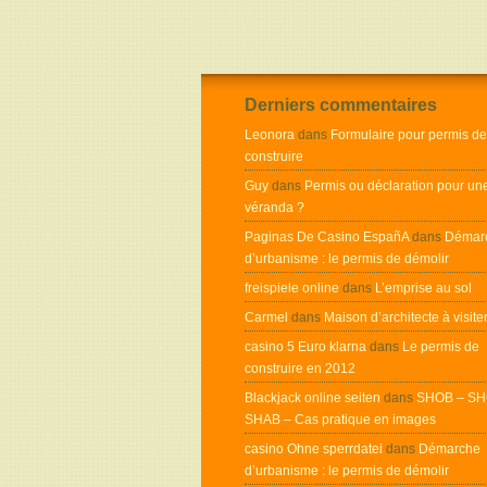
Derniers commentaires
Leonora
dans
Formulaire pour permis de
construire
Guy
dans
Permis ou déclaration pour un
véranda ?
Paginas De Casino EspañA
dans
Démar
d’urbanisme : le permis de démolir
freispiele online
dans
L’emprise au sol
Carmel
dans
Maison d’architecte à visite
casino 5 Euro klarna
dans
Le permis de
construire en 2012
Blackjack online seiten
dans
SHOB – SH
SHAB – Cas pratique en images
casino Ohne sperrdatei
dans
Démarche
d’urbanisme : le permis de démolir