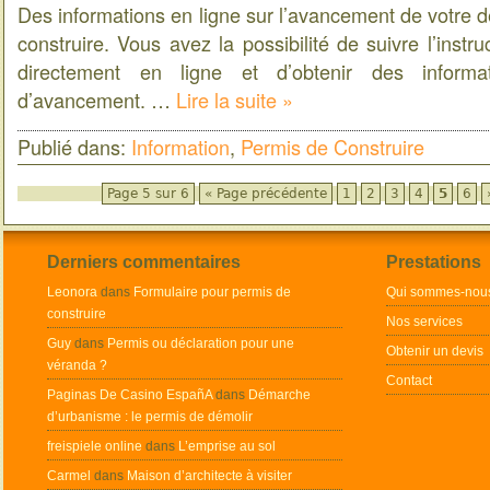
Des informations en ligne sur l’avancement de votre
construire. Vous avez la possibilité de suivre l’instr
directement en ligne et d’obtenir des inform
d’avancement. …
Lire la suite »
Publié dans:
Information
,
Permis de Construire
Page 5 sur 6
« Page précédente
1
2
3
4
5
6
Derniers commentaires
Prestations
Leonora
dans
Formulaire pour permis de
Qui sommes-nou
construire
Nos services
Guy
dans
Permis ou déclaration pour une
Obtenir un devis
véranda ?
Contact
Paginas De Casino EspañA
dans
Démarche
d’urbanisme : le permis de démolir
freispiele online
dans
L’emprise au sol
Carmel
dans
Maison d’architecte à visiter