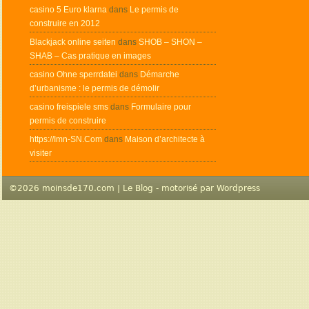
casino 5 Euro klarna
dans
Le permis de
construire en 2012
Blackjack online seiten
dans
SHOB – SHON –
SHAB – Cas pratique en images
casino Ohne sperrdatei
dans
Démarche
d’urbanisme : le permis de démolir
casino freispiele sms
dans
Formulaire pour
permis de construire
https://Imn-SN.Com
dans
Maison d’architecte à
visiter
©2026 moinsde170.com | Le Blog - motorisé par
Wordpress