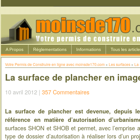
A Propos
Réglementations
Informations
Tous les articl
Votre Permis de Construire en ligne avec moinsde170.com
»
Les surfaces
»
La 
La surface de plancher en imag
10 avril 2012 |
357 Commentaires
La surface de plancher est devenue, depuis l
référence en matière d’autorisation d’urbanism
surfaces SHON et SHOB et permet, avec l’emprise au
type de dossier d’autorisation à réaliser lors d’un pr